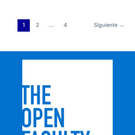
1
2
…
4
Siguiente
→