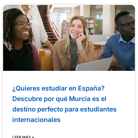
P
P
P
P
á
á
á
á
g
g
g
g
i
i
i
i
n
n
n
n
a
a
a
a
¿Quieres estudiar en España?
Descubre por qué Murcia es el
destino perfecto para estudiantes
internacionales
LEER MÁS »