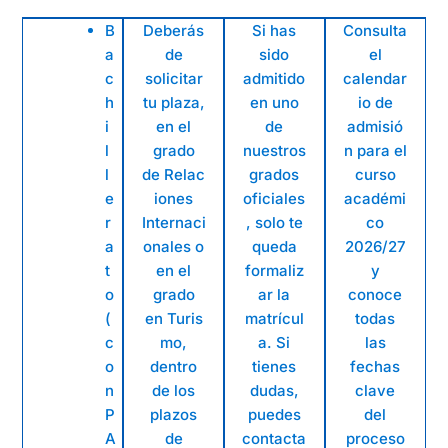
B
Deberás
Si has
Consulta
a
de
sido
el
c
solicitar
admitido
calendar
h
tu plaza,
en uno
io de
i
en el
de
admisió
l
grado
nuestros
n para el
l
de Relac
grados
curso
e
iones
oficiales
académi
r
Internaci
, solo te
co
a
onales o
queda
2026/27
t
en el
formaliz
y
o
grado
ar la
conoce
(
en Turis
matrícul
todas
c
mo,
a. Si
las
o
dentro
tienes
fechas
n
de los
dudas,
clave
P
plazos
puedes
del
A
de
contacta
proceso