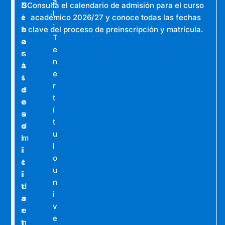
a
D
S
Consulta el calendario de admisión para el curso
l
e
i
académico 2026/27 y conoce todas las fechas
:
b
h
clave del proceso de preinscripción y matrícula.
T
e
a
e
r
s
n
á
s
e
s
i
r
d
d
t
e
o
í
s
a
t
o
d
u
l
m
l
i
i
o
c
t
u
i
i
n
t
d
i
a
o
v
r
e
e
t
n