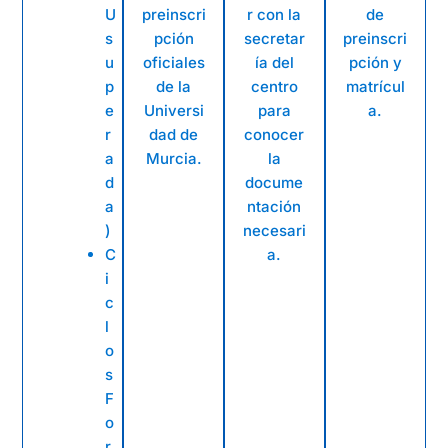
U
preinscri
r con la
de
s
pción
secretar
preinscri
u
oficiales
ía del
pción y
p
de la
centro
matrícul
e
Universi
para
a.
r
dad de
conocer
a
Murcia.
la
d
docume
a
ntación
)
necesari
C
a.
i
c
l
o
s
F
o
r