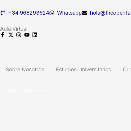
Ir
al
+34 968293624
Whatsapp
hola@theopenfa
contenido
Aula Virtual
Sobre Nosotros
Estudios Universitarios
Cu
Solicita información