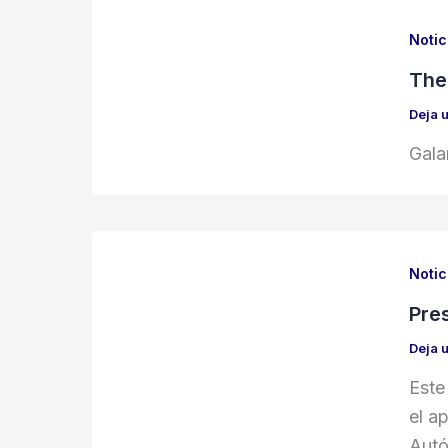
Notic
The
Deja 
Gala
Notic
Pre
Deja 
Este
el a
Aut