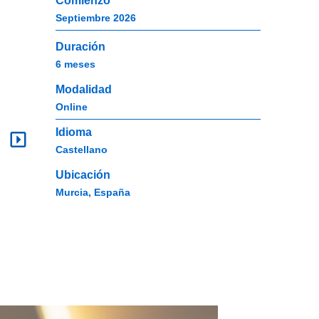
Comienzo
Septiembre 2026
Duración
6 meses
Modalidad
Cons
Online
e
conv
Convali
Idioma
desc
Castellano
asigna
comple
Ubicación
Murcia, España