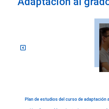
Adaptación al grad
It
ada
act
de
obte
re
Plan de estudios del curso de adaptación 