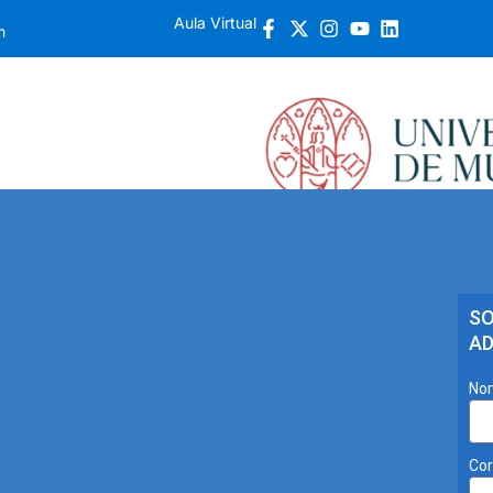
Aula Virtual
m
ios
Cursos
Programas De Movilidad
Acceso Univer
SO
AD
Nom
Cor